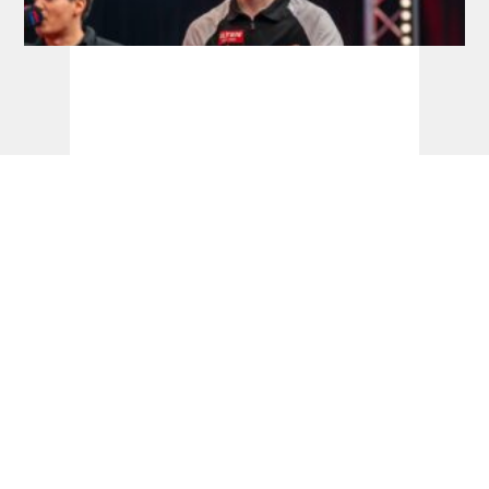
Development Tour: Hofkens feiert
Premieren-Titel
Ticketinfos + Sessionplan Dart-WM 2026