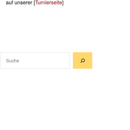
auf unserer [
Turnierseite
]
Suchen
Wenn die Ergebnisse der automatischen Vervollständigun