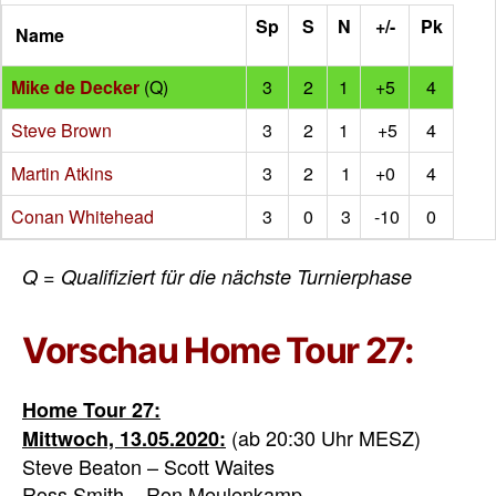
Sp
S
N
+/-
Pk
Name
Mike de Decker
(Q)
3
2
1
+5
4
Steve Brown
3
2
1
+5
4
Martin Atkins
3
2
1
+0
4
Conan Whitehead
3
0
3
-10
0
Q = Qualifiziert für die nächste Turnierphase
Vorschau Home Tour 27:
Home Tour 27:
(ab 20:30 Uhr MESZ)
Mittwoch, 13.05.2020:
Steve Beaton – Scott Waites
Ross Smith – Ron Meulenkamp