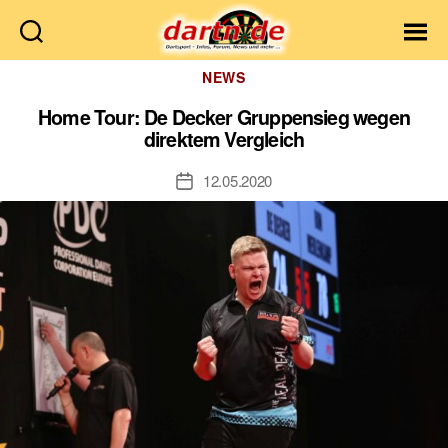
Dartn.de
Kategorien
NEWS
Home Tour: De Decker Gruppensieg wegen
direktem Vergleich
12.05.2020
Veröffentlichungsdatum