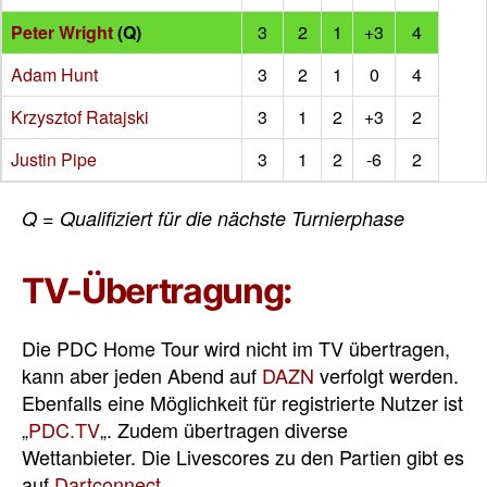
Peter Wright
(Q)
3
2
1
+3
4
Adam Hunt
3
2
1
0
4
Krzysztof Ratajski
3
1
2
+3
2
Justin Pipe
3
1
2
-6
2
Q = Qualifiziert für die nächste Turnierphase
TV-Übertragung:
Die PDC Home Tour wird nicht im TV übertragen,
kann aber jeden Abend auf
DAZN
verfolgt werden.
Ebenfalls eine Möglichkeit für registrierte Nutzer ist
„
PDC.TV
„. Zudem übertragen diverse
Wettanbieter. Die Livescores zu den Partien gibt es
auf
Dartconnect
.