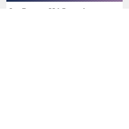
Dart Turniere - PDC Europe Start 2026 -
dartn.de
Die aktuellen PDC- und WDF-
Weltranglisten - dartn.de