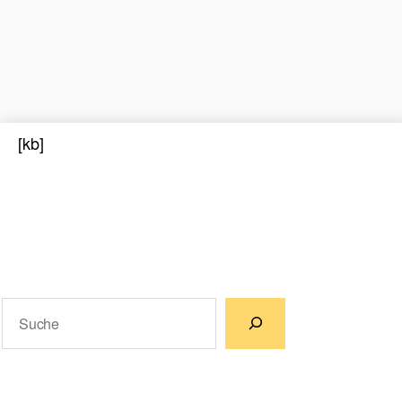
[kb]
Suchen
Wenn die Ergebnisse der automatischen Vervollständigun