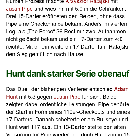
Kurzen Prozess machte
Krzysztof Ratajski
mit
Justin Pipe
und wies ihn mit 5:0 in die Schranken.
Drei 15-Darter eröffneten den Reigen, ohne dass
Pipe eine Checkchance bekam. Anders im vierten
Leg, als „The Force“ 36 Rest mit zwei Aufnahmen
nicht gelöscht bekam und ein 17-Darter zum 4:0
reichte. Mit einem weiteren 17-Darter fuhr Ratajski
den Sieg gemütlich nach Hause.
Hunt dank starker Serie obenauf
Das Duell der bisherigen Verlierer entschied
Adam
Hunt
mit 5:3 gegen
Justin Pipe
für sich. Beide
zeigten dabei ordentliche Leistungen. Pipe gehörte
der Start in Form eines 110er-Checkouts und eines
17-Darters. Danach scheiterte er am Bullseye und
Hunt warf 117 aus. Ein 13-Darter stellte den alten
Vorsprung für Pipe wieder her, doch Hunt zog in 15