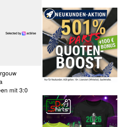
Tergouw
a
en mit 3:0