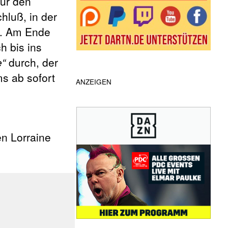
für den
hluß, in der
a. Am Ende
h bis ins
e“
durch, der
ms ab sofort
ANZEIGEN
en Lorraine