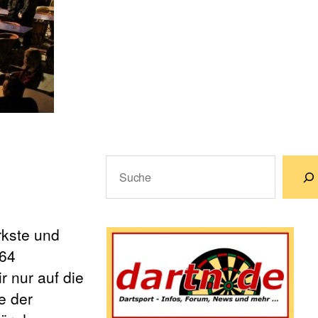
Suchen
Wenn die Ergebnisse der automatische
rkste und
 64
 nur auf die
e der