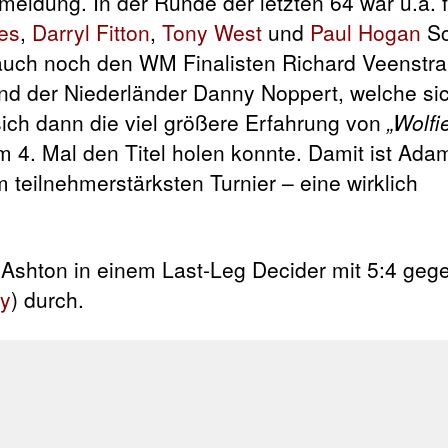
meldung. In der Runde der letzten 64 war u.a. 
es
,
Darryl Fitton
,
Tony West
und
Paul Hogan
Sc
 auch noch den WM Finalisten Richard Veenstr
d der Niederländer Danny Noppert, welche sic
sich dann die viel größere Erfahrung von
„Wolfi
 4. Mal den Titel holen konnte. Damit ist Ada
m teilnehmerstärksten Turnier – eine wirklich
 Ashton in einem Last-Leg Decider mit 5:4 geg
ey
) durch.