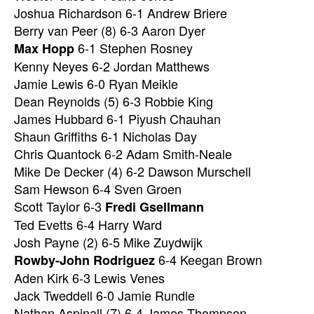
Joshua Richardson 6-1 Andrew Briere
Berry van Peer (8) 6-3 Aaron Dyer
6-1 Stephen Rosney
Max Hopp
Kenny Neyes 6-2 Jordan Matthews
Jamie Lewis 6-0 Ryan Meikle
Dean Reynolds (5) 6-3 Robbie King
James Hubbard 6-1 Piyush Chauhan
Shaun Griffiths 6-1 Nicholas Day
Chris Quantock 6-2 Adam Smith-Neale
Mike De Decker (4) 6-2 Dawson Murschell
Sam Hewson 6-4 Sven Groen
Scott Taylor 6-3
Fredi Gsellmann
Ted Evetts 6-4 Harry Ward
Josh Payne (2) 6-5 Mike Zuydwijk
6-4 Keegan Brown
Rowby-John Rodriguez
Aden Kirk 6-3 Lewis Venes
Jack Tweddell 6-0 Jamie Rundle
Nathan Aspinall (7) 6-4 James Thompson