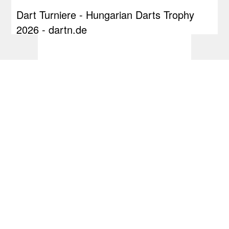
Dart Turniere - Hungarian Darts Trophy
2026 - dartn.de
Die aktuellen PDC- und WDF-
Weltranglisten - dartn.de