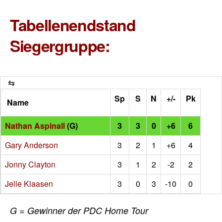
Tabellenendstand
Siegergruppe:
Sp
S
N
+/-
Pk
Name
Nathan Aspinall
(G)
3
3
0
+6
6
Gary Anderson
3
2
1
+6
4
Jonny Clayton
3
1
2
-2
2
Jelle Klaasen
3
0
3
-10
0
G = Gewinner der PDC Home Tour