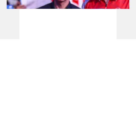
Players Championship: Sensationeller
Premieren-Sieg für Coates, Springer im
Halbfinale