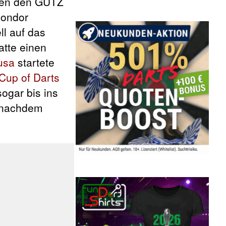
egen den GUTZ
Condor
ll auf das
atte einen
usa
startete
Cup of Darts
ogar bis ins
, nachdem