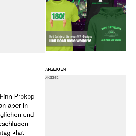
ANZEIGEN
 Finn Prokop
n aber in
eglichen und
eschlagen
tag klar.