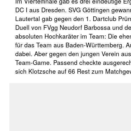
Im Viertelfinale gab es drei eindeutige 
DC I aus Dresden. SVG Göttingen gewan
Lautertal gab gegen den 1. Dartclub Prü
Duell von FVgg Neudorf Barbossa und dem
absoluten Hochkaräter im Team: Die ehem
für das Team aus Baden-Württemberg. Am
dabei. Aber gegen den jungen Verein aus
Team-Game. Passend checkte ausgerechn
sich Klotzsche auf 66 Rest zum Matchgewi