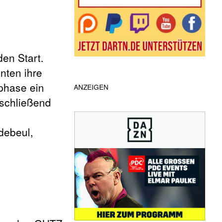
en Start.
nten ihre
phase ein
ANZEIGEN
bschließend
debeul,