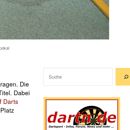
pokal
Suchen
ragen. Die
Wenn die Ergebnisse der automatische
itel. Dabei
f Darts
Platz