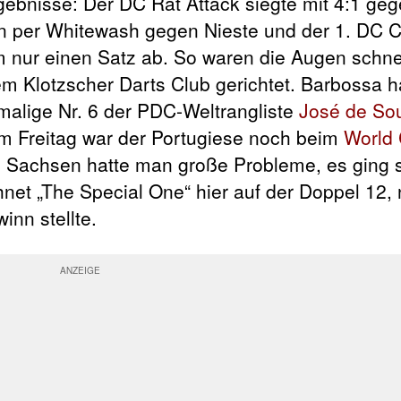
Ergebnisse: Der DC Rat Attack siegte mit 4:1 g
n per Whitewash gegen Nieste und der 1. DC 
m nur einen Satz ab. So waren die Augen schne
 Klotzscher Darts Club gerichtet. Barbossa h
alige Nr. 6 der PDC-Weltrangliste
José de So
 Freitag war der Portugiese noch beim
World 
 Sachsen hatte man große Probleme, es ging s
et „The Special One“ hier auf der Doppel 12
nn stellte.