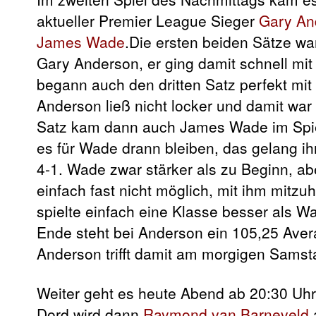
aktueller Premier League Sieger
Gary An
James Wade
.Die ersten beiden Sätze wa
Gary Anderson,
er ging damit schnell mi
begann auch den dritten Satz perfekt mit
Anderson ließ nicht locker und damit war 
Satz kam dann auch James Wade im Spiel
es für Wade drann bleiben, das gelang ih
4-1. Wade zwar stärker als zu Beginn, a
einfach fast nicht möglich, mit ihm mitz
spielte einfach eine Klasse besser als W
Ende steht bei Anderson ein 105,25 Ave
Anderson trifft damit am morgigen Samst
Weiter geht es heute Abend ab 20:30 Uhr (
Dord wird dann
Raymond van Barneveld