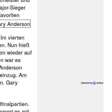
ajor-Sieger
Favoriten
 Im vierten
en. Nun hieß
on wieder auf
on war es
 Anderson
leinzug. Am
n. Gary
finalpartien.
ommt es mit