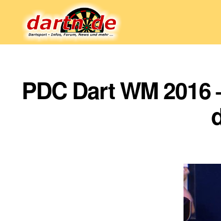
Dartn.de
PDC Dart WM 2016 –
d