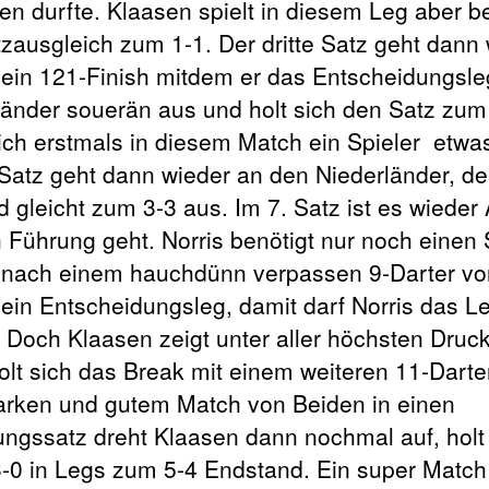
en durfte. Klaasen spielt in diesem Leg aber b
tzausgleich zum 1-1. Der dritte Satz geht dann
s ein 121-Finish mitdem er das Entscheidungsle
länder souerän aus und holt sich den Satz zum
ich erstmals in diesem Match ein Spieler
etwas
 Satz geht dann wieder an den Niederländer, d
 gleicht zum 3-3 aus. Im 7. Satz ist es wieder 
n Führung geht. Norris benötigt nur noch einen 
t nach einem hauchdünn verpassen 9-Darter von
ein Entscheidungsleg, damit darf Norris das 
Doch Klaasen zeigt unter aller höchsten Druck
olt sich das Break mit einem weiteren 11-Darter
tarken und gutem Match von Beiden in einen
ngssatz dreht Klaasen dann nochmal auf, holt 
 3-0 in Legs zum 5-4 Endstand. Ein super Matc