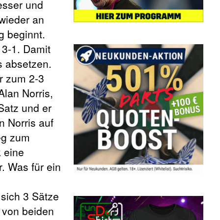
esser und
 wieder an
g beginnt.
 3-1. Damit
 absetzen.
er zum 2-3
Alan Norris,
Satz und er
 Norris auf
Leg zum
 eine
. Was für ein
sich 3 Sätze
h von beiden