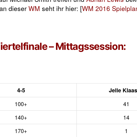
an dieser
WM
seht ihr hier: [
WM 2016 Spielplan
iertelfinale – Mittagssession:
4-5
Jelle Klaa
100+
41
140+
14
170+
1