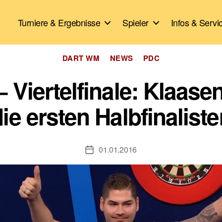
Turniere & Ergebnisse
Spieler
Infos & Servi
Kategorien
DART WM
NEWS
PDC
 Viertelfinale: Klaase
ie ersten Halbfinalist
01.01.2016
Veröffentlichungsdatum