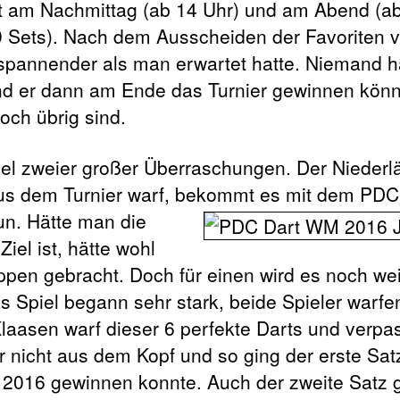
bt am Nachmittag (ab 14 Uhr) und am Abend (ab
 9 Sets). Nach dem Ausscheiden der Favoriten
 spannender als man erwartet hatte. Niemand h
und er dann am Ende das Turnier gewinnen könn
noch übrig sind.
iel zweier großer Überraschungen. Der Nieder
 aus dem Turnier warf, bekommt es mit dem P
un. Hätte man die
iel ist, hätte wohl
Lippen gebracht. Doch für einen wird es noch we
s Spiel begann sehr stark, beide Spieler warfe
laasen warf dieser 6 perfekte Darts und verpa
r nicht aus dem Kopf und so ging der erste Sat
r 2016 gewinnen konnte. Auch der zweite Satz g