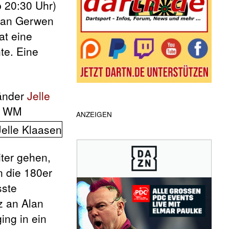
 20:30 Uhr)
 van Gerwen
at eine
te. Eine
länder
Jelle
DC WM
ANZEIGEN
iter gehen,
n die 180er
sste
z an Alan
ing in ein