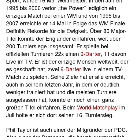
Sport, wurde 16 Mal Weltmeister. In den Jahren
1995 bis 2006 verlor „the Power“ lediglich ein
einziges Match bei einer WM und von 1995 bis
2007 erreichte er 14 Mal in Folge das WM Finale.
Definitiv Rekorde für die Ewigkeit. Über 80 Major-
Titel konnte der Engländer einfahren, weit über
200 Turniersiege insgesamt. Er spielte bei
offiziellen Turnieren 22x einen
9-Darter
, 11 davon
Live im TV. Er ist der einzige Mensch weltweit, der
es geschafft hat, zwei
9-Darter
live in einem TV-
Match zu spielen. Seine Ziele hat er alle erreicht,
auch in seinem letzten Jahr, in dem er deutlich
weniger trainiert hat und die meisten Turniere
ausgelassen hat, konnte er noch einen ganz
großen Titel einfahren. Beim
World Matchplay
im
Juli holte er sich dort seinen 16. Turniersieg.
Phil Taylor ist auch einer der Mitgründer der PDC.
Also einer der Personen, die hauptverantwortlich