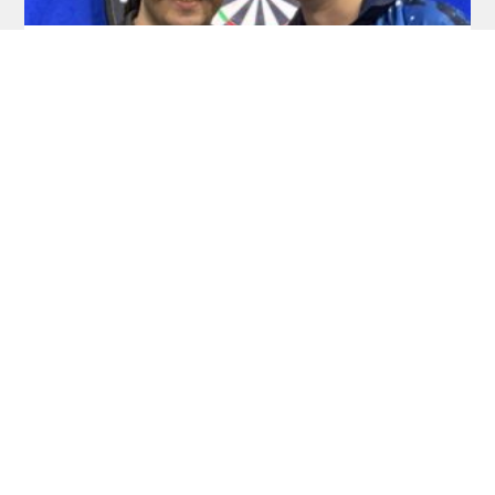
RDL Open: Pietreczko macht Triple perfekt
NYT STUDIO: Wie Dart-Zubehör im 3D-
Drucker entsteht