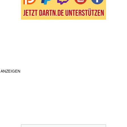
ANZEIGEN