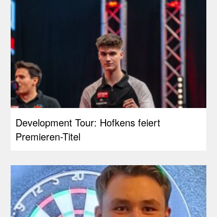
Development Tour: Hofkens feiert
Premieren-Titel