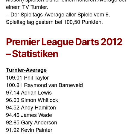
einem TV Turnier.
– Der Spieltags-Average aller Spiele vom 9.
Spieltag lag gestern bei 100,50 Punkten.
Premier League Darts 2012
– Statistiken
Turnier-Average
109.01 Phil Taylor
100.81 Raymond van Barneveld
97.14 Adrian Lewis
96.03 Simon Whitlock
94.52 Andy Hamilton
94.46 James Wade
92.65 Gary Anderson
91.92 Kevin Painter