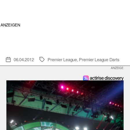
ANZEIGEN
06.04.2012
Premier League
,
Premier League Darts
Veröffentlichungsdatum
Schlagwörter