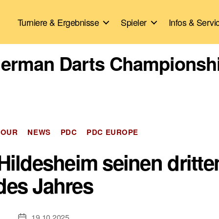
Turniere & Ergebnisse
Spieler
Infos & Servi
erman Darts Championsh
Kategorien
TOUR
NEWS
PDC
PDC EUROPE
Hildesheim seinen dritten
des Jahres
19.10.2025
Veröffentlichungsdatum