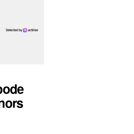
bode
nnors