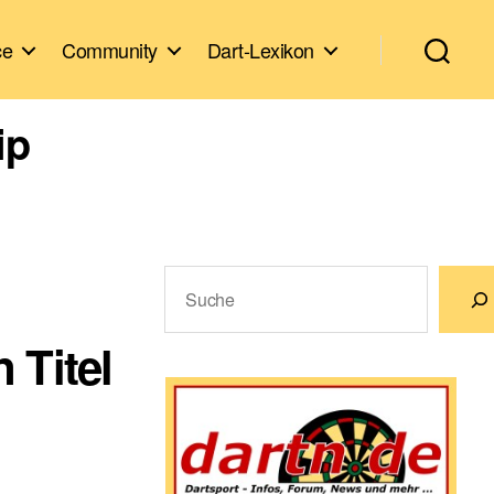
ce
Community
Dart-Lexikon
ip
Suchen
 Titel
Wenn die Ergebnisse der automatische