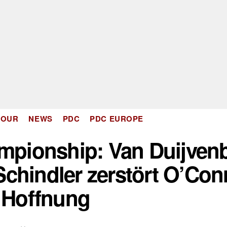
Kategorien
TOUR
NEWS
PDC
PDC EUROPE
mpionship: Van Duijven
Schindler zerstört O’Co
Hoffnung