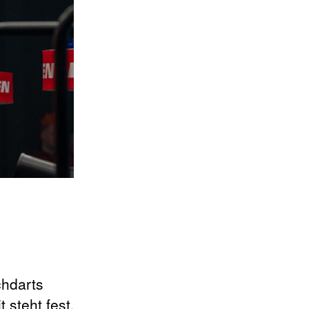
chdarts
 steht fest,