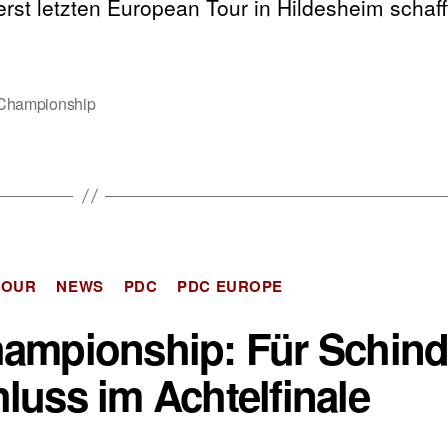
rerst letzten European Tour in Hildesheim schaf
Championship
Kategorien
TOUR
NEWS
PDC
PDC EUROPE
ampionship: Für Schind
luss im Achtelfinale