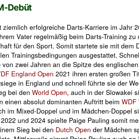
WM-Debüt
t ziemlich erfolgreiche Darts-Karriere im Jahr 2
ihrem Vater regelmäßig beim Darts-Training zu 
haft für den Sport. Somit startete sie mit dem 
alen Trainingsbedingungen ausgestattet. Schnell
lb von zwei Jahren an die Spitze des englische
DF England Open
2021 ihren ersten großen Tit
rsiege in England und schnell führte sie der W
ieg bei den
World Open
, auch in der Slowakei s
n einen absolut dominanten Auftritt beim
WDF 
auch im Mixed-Doppel und im Mädchen-Doppel si
 2022 und 2024 spielte Paige Pauling somit me
einem Sieg bei den
Dutch Open
der Mädchen spi
ste. Mittlerweile nimmt Paige Pauling auch a