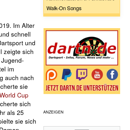
Walk-On Songs
019. Im Alter
und schnell
Dartsport und
 zeigte sich
n Jugend-
el im
eg auch nach
icherte sie
World Cup
cherte sich
hr als 25
ANZEIGEN
elte sie sich
n Damen-