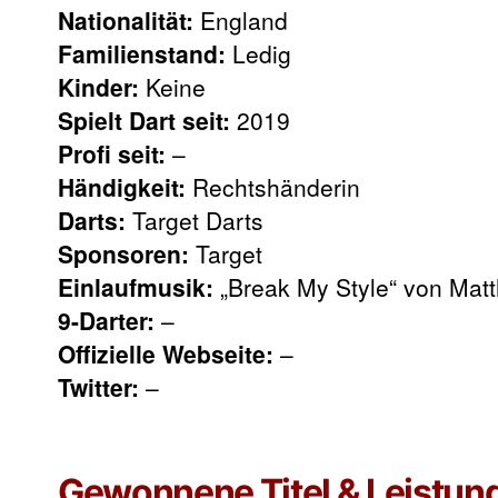
Nationalität:
England
Familienstand:
Ledig
Kinder:
Keine
Spielt Dart seit:
2019
Profi seit:
–
Händigkeit:
Rechtshänderin
Darts:
Target Darts
Sponsoren:
Target
Einlaufmusik:
„Break My Style“ von Mat
9-Darter:
–
Offizielle Webseite:
–
Twitter:
–
Gewonnene Titel & Leistun