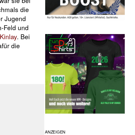
ar sie bei
chmals die
er Jugend
n-Feld und
Kinlay
. Bei
für die
ANZEIGEN