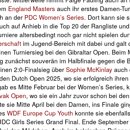
dem
England Masters
auch ihr erstes Damen-Turn
ch an der
PDC Women’s Series
. Dort kann sie 
uch auf Anhieb in die Top 20 der Rangliste und
rniere altersbedingt noch gar nicht spielen durf
rschaft
im Jugend-Bereich mit dabei und galt 
einen Turniersieg bei den Gibraltar Open. Beim
zunächst souverän im Halbfinale gegen die B
einen 2:0-Finalsieg über
Sophie McKinlay
auch d
en Dutch Open 2025, wo sie erfolgreich ihren 
e gab es Mitte Februar bei der Women’s Series, 
ovak Open
, wo sie ein Jahr zuvor schon bei d
 sie Mitte April bei den Damen, ins Finale gin
des
WDF Europe Cup Youth
konnte sie ebenfalls
JDC Girls Series Grand Final. Ende September 