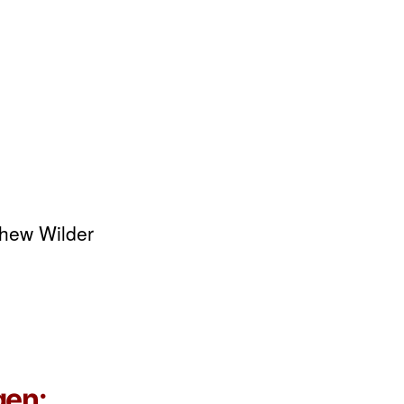
thew Wilder
gen: