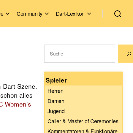
ce
Community
Dart-Lexikon
Suchen
Wenn die Ergebnisse der automatische
Spieler
n-Dart-Szene.
Herren
 schon alles
Damen
C Women’s
Jugend
Caller & Master of Ceremonies
Kommentatoren & Funktionäre