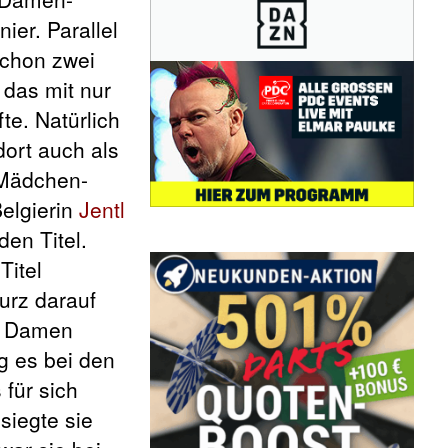
ier. Parallel
schon zwei
 das mit nur
te. Natürlich
dort auch als
 Mädchen-
elgierin
Jentl
en Titel.
Titel
kurz darauf
en Damen
g es bei den
 für sich
siegte sie