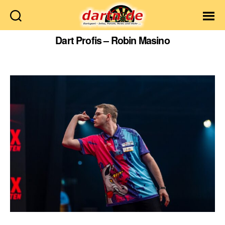
Dartn.de
Dart Profis – Robin Masino