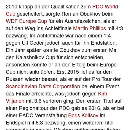
2010 knapp an der Qualifikation zum
PDC World
Cup
gescheitert, sorgte Roman Obukhov beim
WDF Europe Cup
für ein Ausrufezeichen, als er
auf den Weg ins Achtelfinale
Martin Phillips
mit 4:3
bezwang. Im Achtelfinale war nach einem 1:4
gegen Ulf Ceder jedoch auch für ihn Endstation.
Ein Jahr später konnte Obukhov zum ersten Mal
den Kalashnikov Cup für sich entscheiden,
ansonsten konnte er an den Erfolg beim Europe
Cup nicht anknüpfen. Erst 2015 lief es für den
Russen wieder besser, als er auf der Pro Tour der
Scandinavian Darts Corporation
bei einem Event
das Finale erreichte, was jedoch gegen
Kim
Viljanen
mit 3:6 verloren ging. Den ersten Titel auf
einer Regionaltour der PDC gab es 2016, als er bei
einer EADC Veranstaltung
Boris Koltsov
im
Endspiel mit 6:3 bezwang, einen weiteren Titel
verpasste er wenige Wochen später gegen Anton