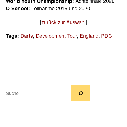
Achtelfinale 2020
World Youth Championship:
Teilnahme 2019 und 2020
Q-School:
[
zurück zur Auswahl
]
Darts
,
Development Tour
,
England
,
PDC
Tags:
Suchen
Wenn die Ergebnisse der automatischen Vervollständigun