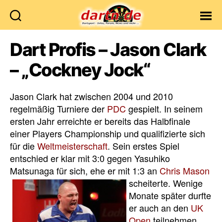
Dartn.de
Dart Profis – Jason Clark
– „Cockney Jock“
Jason Clark hat zwischen 2004 und 2010
regelmäßig Turniere der
PDC
gespielt. In seinem
ersten Jahr erreichte er bereits das Halbfinale
einer Players Championship und qualifizierte sich
für die
Weltmeisterschaft
. Sein erstes Spiel
entschied er klar mit 3:0 gegen Yasuhiko
Matsunaga für sich, ehe er mit 1:3 an
Chris Mason
scheiterte.
Wenige
Monate später durfte
er auch an den
UK
Open
teilnehmen,