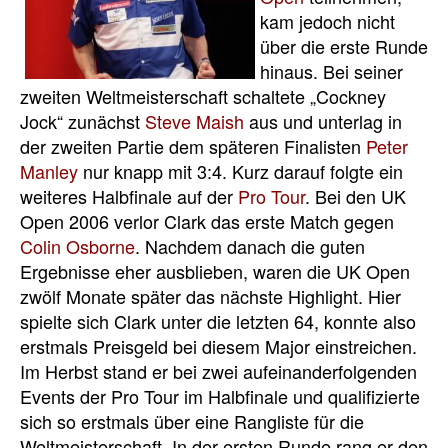
kam jedoch nicht
über die erste Runde
hinaus. Bei seiner
zweiten Weltmeisterschaft schaltete „Cockney
Jock“ zunächst
Steve Maish
aus und unterlag in
der zweiten Partie dem späteren Finalisten
Peter
Manley
nur knapp mit 3:4. Kurz darauf folgte ein
weiteres Halbfinale auf der
Pro Tour
. Bei den UK
Open 2006 verlor Clark das erste Match gegen
Colin Osborne
. Nachdem danach die guten
Ergebnisse eher ausblieben, waren die UK Open
zwölf Monate später das nächste Highlight. Hier
spielte sich Clark unter die letzten 64, konnte also
erstmals Preisgeld bei diesem Major einstreichen.
Im Herbst stand er bei zwei aufeinanderfolgenden
Events der Pro Tour im Halbfinale und qualifizierte
sich so erstmals über eine Rangliste für die
Weltmeisterschaft. In der ersten Runde rang er den