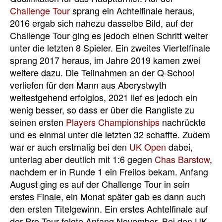
Challenge Tour
sprang ein Achtelfinale heraus,
2016 ergab sich nahezu dasselbe Bild, auf der
Challenge Tour ging es jedoch einen Schritt weiter
unter die letzten 8 Spieler. Ein zweites Viertelfinale
sprang 2017 heraus, im Jahre 2019 kamen zwei
weitere dazu. Die Teilnahmen an der Q-School
verliefen für den Mann aus
Aberystwyth
weitestgehend erfolglos, 2021 lief es jedoch ein
wenig besser, so dass er über die Rangliste zu
seinen ersten
Players Championships
nachrückte
und es einmal unter die letzten 32 schaffte. Zudem
war er auch erstmalig bei den
UK Open
dabei,
unterlag aber deutlich mit 1:6 gegen
Chas Barstow
,
nachdem er in Runde 1 ein Freilos bekam. Anfang
August ging es auf der Challenge Tour in sein
erstes Finale, ein Monat später gab es dann auch
den ersten Titelgewinn. Ein erstes Achtelfinale auf
der Pro Tour folgte Anfang November. Bei den UK