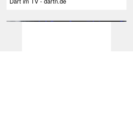
Dart im TV - dartn.de
Dart Turniere - Hungarian Darts Trophy
2026 - dartn.de