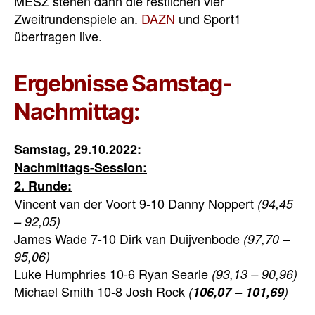
MESZ stehen dann die restlichen vier
Zweitrundenspiele an.
DAZN
und Sport1
übertragen live.
Ergebnisse Samstag-
Nachmittag:
Samstag, 29.10.2022:
Nachmittags-Session:
2. Runde:
Vincent van der Voort 9-10 Danny Noppert
(94,45
– 92,05)
James Wade 7-10 Dirk van Duijvenbode
(97,70 –
95,06)
Luke Humphries 10-6 Ryan Searle
(93,13 – 90,96)
Michael Smith 10-8 Josh Rock
(
106,07
–
101,69
)