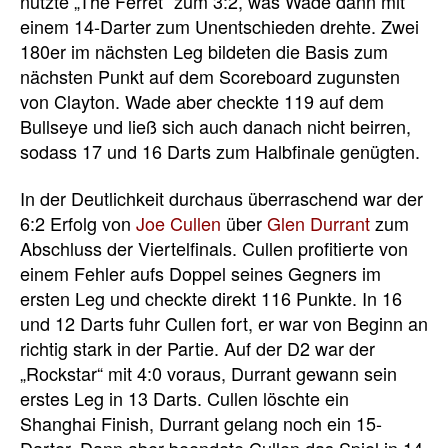
nutzte „The Ferret“ zum 3:2, was Wade dann mit
einem 14-Darter zum Unentschieden drehte. Zwei
180er im nächsten Leg bildeten die Basis zum
nächsten Punkt auf dem Scoreboard zugunsten
von Clayton. Wade aber checkte 119 auf dem
Bullseye und ließ sich auch danach nicht beirren,
sodass 17 und 16 Darts zum Halbfinale genügten.
In der Deutlichkeit durchaus überraschend war der
6:2 Erfolg von
Joe Cullen
über
Glen Durrant
zum
Abschluss der Viertelfinals. Cullen profitierte von
einem Fehler aufs Doppel seines Gegners im
ersten Leg und checkte direkt 116 Punkte. In 16
und 12 Darts fuhr Cullen fort, er war von Beginn an
richtig stark in der Partie. Auf der D2 war der
„Rockstar“ mit 4:0 voraus, Durrant gewann sein
erstes Leg in 13 Darts. Cullen löschte ein
Shanghai Finish, Durrant gelang noch ein 15-