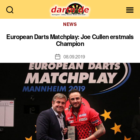
Dartn.de
Kategorien
NEWS
European Darts Matchplay: Joe Cullen erstmals
Champion
08.09.2019
Veröffentlichungsdatum