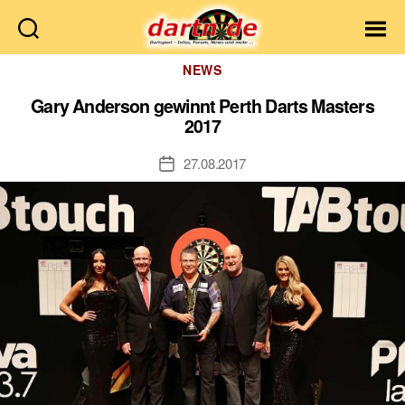
Dartn.de
Kategorien
NEWS
Gary Anderson gewinnt Perth Darts Masters
2017
27.08.2017
Veröffentlichungsdatum