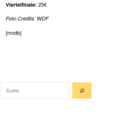
25€
Viertelfinale:
Foto-Credits: WDF
[mvdb]
Suchen
Wenn die Ergebnisse der automatischen Vervollständigun