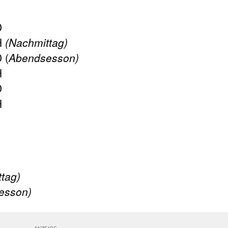
D
H
(Nachmittag)
 (
Abendsesson)
H
D
H
tag)
esson)