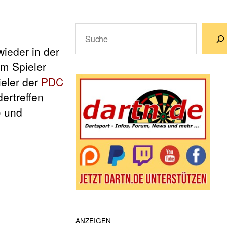
Suchen
ieder in der
Wenn die Ergebnisse der automatische
em Spieler
ieler der
PDC
ertreffen
 und
ANZEIGEN