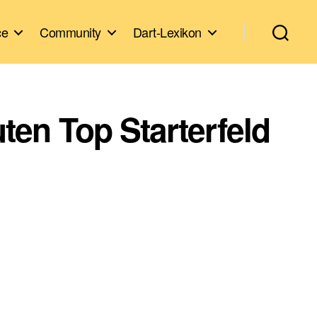
ce
Community
Dart-Lexikon
en Top Starterfeld