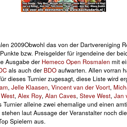
Obwohl das von
der Dartvereniging 
i Punkte bzw. Preisgelder für irgendeine der be
ste Ausgabe der
Hemeco Open Rosmalen
mit e
DC
als auch der
BDO
aufwarten. Allen vorran ha
für dieses Turnier zugesagt, diese Liste wird e
ham
,
Jelle Klaasen
,
Vincent van der Voort
,
Mich
 West
,
Alex Roy
,
Alan Caves
,
Steve West
,
Jan 
s Turnier alleine zwei ehemalige und einen am
s stehen laut Aussage der Veranstalter noch di
Top Spielern aus.