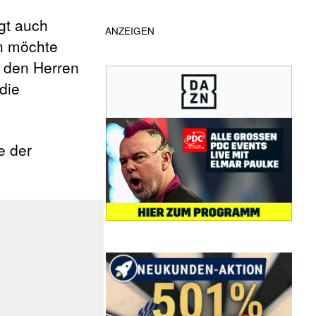
gt auch
ANZEIGEN
en möchte
i den Herren
die
e der