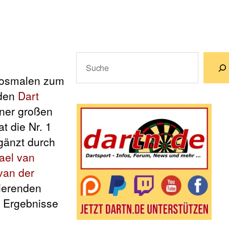
Suchen
Rosmalen zum
Wenn die Ergebnisse der automatische
iden
Dart
iner großen
t die Nr. 1
rgänzt durch
ael van
van der
tierenden
e Ergebnisse