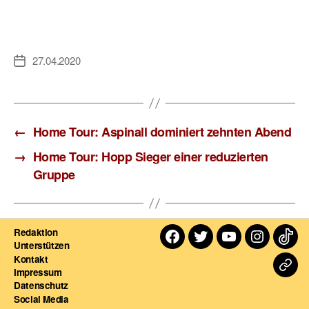
27.04.2020
Veröffentlichungsdatum
←
Home Tour: Aspinall dominiert zehnten Abend
→
Home Tour: Hopp Sieger einer reduzierten
Gruppe
Redaktion
Facebook
Twitter
Youtube
Instagra
TikT
Unterstützen
Kontakt
Dart
Impressum
Datenschutz
For
Social Media