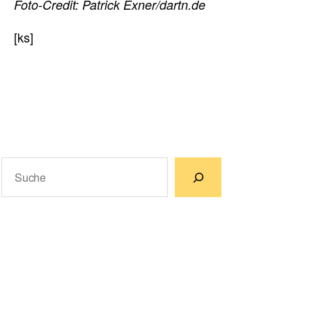
Foto-Credit: Patrick Exner/dartn.de
[ks]
Suchen
Wenn die Ergebnisse der automatischen Vervollständigun