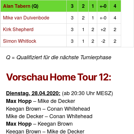
Alan Tabern
(Q)
3
2
1
+-0
4
Mike van Duivenbode
3
2
1
+-0
4
Kirk Shepherd
3
1
2
+2
2
Simon Whitlock
3
1
2
-2
2
Q = Qualifiziert für die nächste Turnierphase
Vorschau Home Tour 12:
(ab 20:30 Uhr MESZ)
Dienstag, 28.04.2020:
– Mike de Decker
Max Hopp
Keegan Brown – Conan Whitehead
Mike de Decker – Conan Whitehead
– Keegan Brown
Max Hopp
Keegan Brown – Mike de Decker