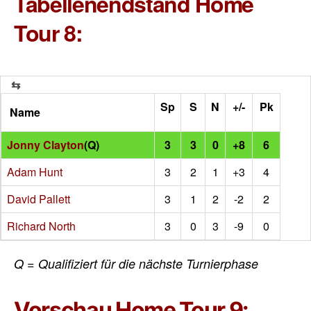
Tabellenendstand Home
Tour 8:
Sp
S
N
+/-
Pk
Name
Jonny Clayton
(Q)
3
3
0
+8
6
Adam Hunt
3
2
1
+3
4
David Pallett
3
1
2
-2
2
Richard North
3
0
3
-9
0
Q = Qualifiziert für die nächste Turnierphase
Vorschau Home Tour 9: