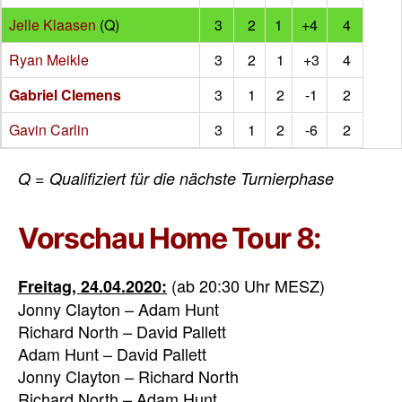
Jelle Klaasen
(Q)
3
2
1
+4
4
Ryan Meikle
3
2
1
+3
4
Gabriel Clemens
3
1
2
-1
2
Gavin Carlin
3
1
2
-6
2
Q = Qualifiziert für die nächste Turnierphase
Vorschau Home Tour 8:
(ab 20:30 Uhr MESZ)
Freitag, 24.04.2020:
Jonny Clayton – Adam Hunt
Richard North – David Pallett
Adam Hunt – David Pallett
Jonny Clayton – Richard North
Richard North – Adam Hunt