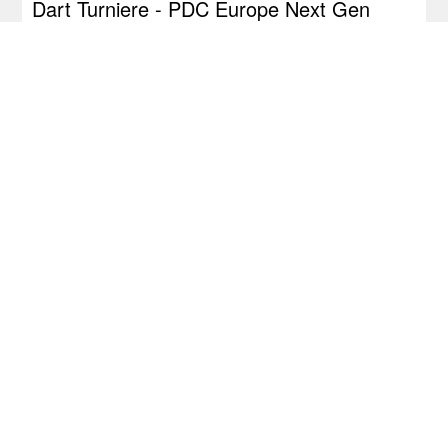
Dart Turniere - PDC Europe Next Gen
2026 - dartn.de
Development Tour: Auch Schlüter holt
seinen ersten Titel!