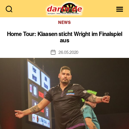
Dartn.de
Kategorien
NEWS
Home Tour: Klaasen sticht Wright im Finalspiel
aus
26.05.2020
Veröffentlichungsdatum