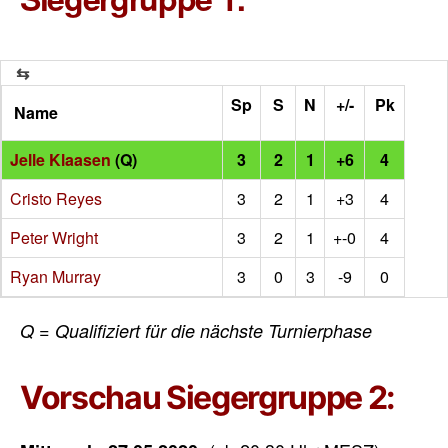
Sp
S
N
+/-
Pk
Name
Jelle Klaasen
(Q)
3
2
1
+6
4
Cristo Reyes
3
2
1
+3
4
Peter Wright
3
2
1
+-0
4
Ryan Murray
3
0
3
-9
0
Q = Qualifiziert für die nächste Turnierphase
Vorschau Siegergruppe 2: