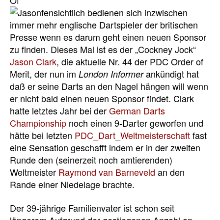
Of
fensichtlich bedienen sich
inzwischen
immer mehr englische Dartspieler der britischen
Presse wenn es darum geht einen neuen Sponsor
zu finden. Dieses Mal ist es der „Cockney Jock“
Jason Clark
, die aktuelle Nr. 44 der PDC Order of
Merit, der nun im
ankündigt hat
London Informer
daß er seine Darts an den Nagel hängen will wenn
er nicht bald einen neuen Sponsor findet. Clark
hatte letztes Jahr bei der
German Darts
Championship
noch einen 9-Darter geworfen und
hätte bei letzten
PDC_Dart_Weltmeisterschaft
fast
eine Sensation geschafft indem er in der zweiten
Runde den (seinerzeit noch amtierenden)
Weltmeister
Raymond van Barneveld
an den
Rande einer Niedelage brachte.
Der 39-jährige Familienvater ist schon seit
längerem Aufgrund der gestiegenen Anzahl an