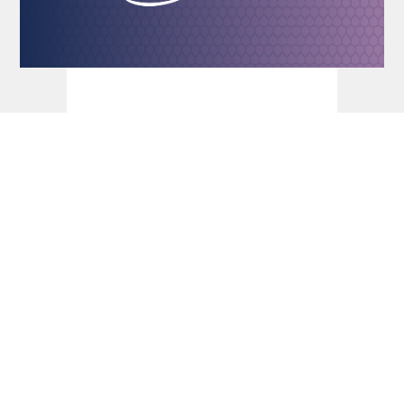
Dart Turniere - PDC Europe Start 2026 -
dartn.de