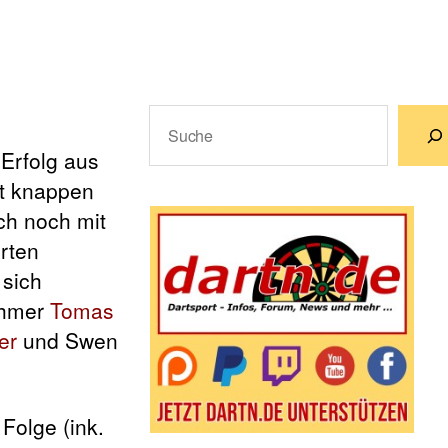
Suchen
 Erfolg aus
Wenn die Ergebnisse der automatische
st knappen
ch noch mit
erten
 sich
ehmer
Tomas
er
und Swen
Folge (ink.