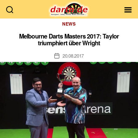
Dartn.de
Kategorien
NEWS
Melbourne Darts Masters 2017: Taylor
triumphiert über Wright
20.08.2017
Veröffentlichungsdatum