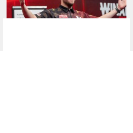
Development Tour: Erstes Finale für
Schmidt, Siege an Bates und Jackson
Dart Turnierkalender 2026 - dartn.de