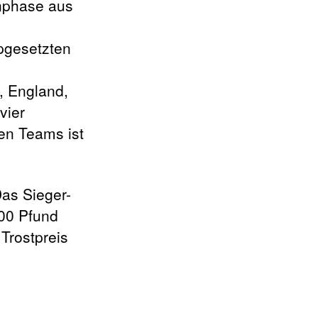
enphase aus
opgesetzten
, England,
vier
ten Teams ist
Das Sieger-
000 Pfund
Trostpreis