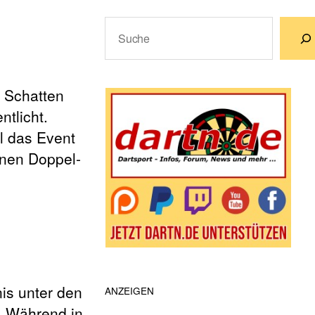
Suchen
Wenn die Ergebnisse der automatische
e Schatten
tlicht.
ll das Event
inen Doppel-
is unter den
ANZEIGEN
. Während in