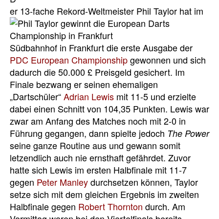
er 13-fache
Rekord-Weltmeister Phil Taylor hat im
Südbahnhof in Frankfurt die erste Ausgabe der
PDC European Championship
gewonnen und sich
dadurch die 50.000 £ Preisgeld gesichert. Im
Finale bezwang er seinen ehemaligen
„Dartschüler“
Adrian Lewis
mit 11-5 und erzielte
dabei einen Schnitt von 104,35 Punkten. Lewis war
zwar am Anfang des Matches noch mit 2-0 in
Führung gegangen, dann spielte jedoch
The Power
seine ganze Routine aus und gewann somit
letzendlich auch nie ernsthaft gefährdet. Zuvor
hatte sich Lewis im ersten Halbfinale mit 11-7
gegen
Peter Manley
durchsetzen können, Taylor
setze sich mit dem gleichen Ergebnis im zweiten
Halbfinale gegen
Robert Thornton
durch. Am
Vormittag waren bei den Viertelfinals bereits