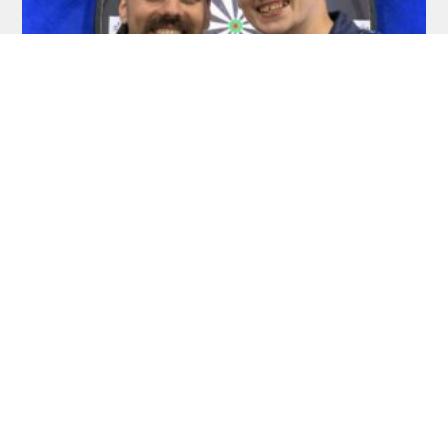
RDL Open: Pietreczko macht Triple perfekt
Dart Turniere - PDC Europe Next Gen
2026 - dartn.de