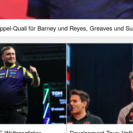
oppel-Quali für Barney und Reyes, Greaves und Sulj
-Weltranglisten -
Development Tour: Hofke