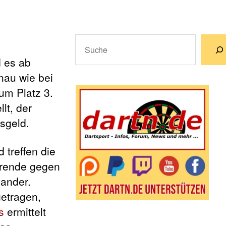
Suchen
d es ab
Wenn die Ergebnisse der automatische
nau wie bei
um Platz 3.
lt, der
isgeld.
 treffen die
ührende gegen
nander.
getragen,
s
ermittelt