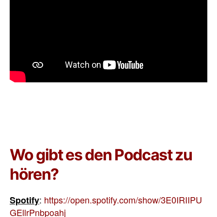
Wo gibt es den Podcast zu
hören?
:
https://open.spotify.com/show/3E0IRIIPU
Spotify
GEllrPnbpoahj