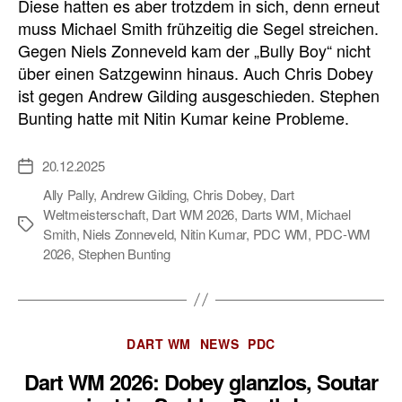
Diese hatten es aber trotzdem in sich, denn erneut
muss Michael Smith frühzeitig die Segel streichen.
Gegen Niels Zonneveld kam der „Bully Boy“ nicht
über einen Satzgewinn hinaus. Auch Chris Dobey
ist gegen Andrew Gilding ausgeschieden. Stephen
Bunting hatte mit Nitin Kumar keine Probleme.
20.12.2025
Veröffentlichungsdatum
Ally Pally
,
Andrew Gilding
,
Chris Dobey
,
Dart
Weltmeisterschaft
,
Dart WM 2026
,
Darts WM
,
Michael
Schlagwörter
Smith
,
Niels Zonneveld
,
Nitin Kumar
,
PDC WM
,
PDC-WM
2026
,
Stephen Bunting
Kategorien
DART WM
NEWS
PDC
Dart WM 2026: Dobey glanzlos, Soutar