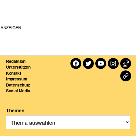
ANZEIGEN
Redaktion
Facebook
Twitter
Youtube
Instagra
TikT
Unterstützen
Kontakt
Dart
Impressum
Datenschutz
For
Social Media
Themen