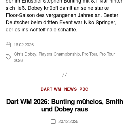
der im Endspiel Stephen Bunting mit 8:1 klar hinter
sich ließ. Dobey knüpft damit an seine starke
Floor-Saison des vergangenen Jahres an. Bester
Deutscher beim dritten Event war Niko Springer,
der es ins Achtelfinale schaffte.
16.02.2026
Veröffentlichungsdatum
Chris Dobey
,
Players Championship
,
Pro Tour
,
Pro Tour
Schlagwörter
2026
Kategorien
DART WM
NEWS
PDC
Dart WM 2026: Bunting mühelos, Smith
und Dobey raus
20.12.2025
Veröffentlichungsdatum