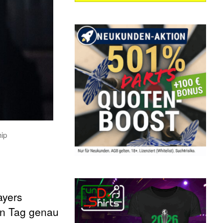
hip
ayers
en Tag genau