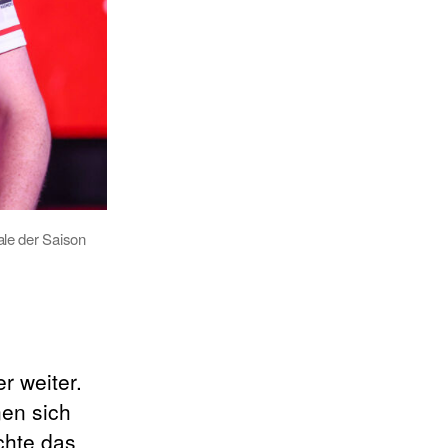
le der Saison
r weiter.
nen sich
chte das