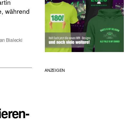
rtin
le, während
an Bialecki
ANZEIGEN
ieren-