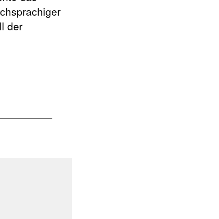
schsprachiger
l der