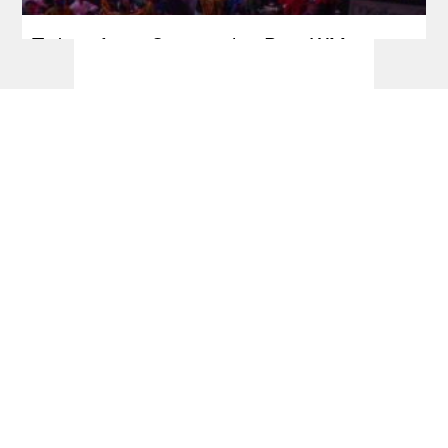
Ticketinfos + Sessionplan Dart-WM 2026
Dart Turniere - Hungarian Darts Trophy
2026 - dartn.de