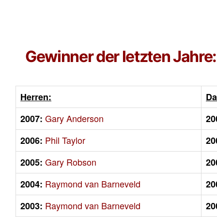
Gewinner der letzten Jahre:
Herren:
Da
Gary Anderson
2007:
20
Phil Taylor
2006:
20
Gary Robson
2005:
20
Raymond van Barneveld
2004:
20
Raymond van Barneveld
2003:
20