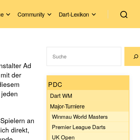
ce
Community
Dart-Lexikon
Suchen
nstalter Ad
Wenn die Ergebnisse der automatische
mit der
 diesem
PDC
 jeden
Dart WM
Major-Turniere
Winmau World Masters
 Spielern an
Premier League Darts
ch direkt,
UK Open
runde