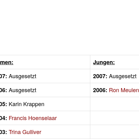
men:
Jungen:
Ausgesetzt
Ausgesetzt
07:
2007:
Ausgesetzt
Ron Meule
06:
2006:
Karin Krappen
05:
Francis Hoenselaar
04:
Trina Gulliver
03: