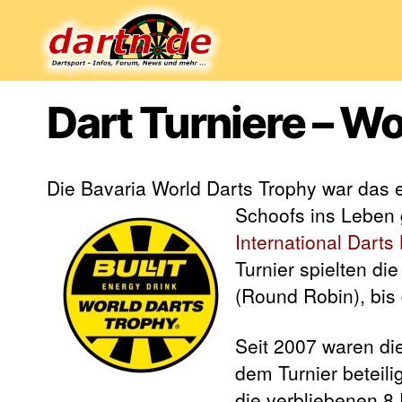
Dartn.de
Dart Turniere – W
Die Bavaria World Darts Trophy war das e
Schoofs ins Leben g
International Dart
Turnier spielten di
(Round Robin), bis 
Seit 2007 waren di
dem Turnier beteili
die verbliebenen 8