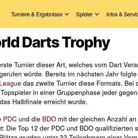
Turniere & Ergebnisse
Spieler
Infos & Servi
orld Darts Trophy
rste Turnier dieser Art, welches vom Dart
Vera
erufen würde. Bereits im nächsten Jahr folgte 
s League
das zweite Turnier diese Formats. Bei
e Topspieler in einer Gruppenphase jeder gegen
das Halbfinale erreicht wurde.
e
PDC
und die
BDO
mit der gleichen Anzahl an
gt: Die Top 12 der PDC und BDO qualifizierten si
 Plätze wurden unter 32 Teilnehmern einer Vor