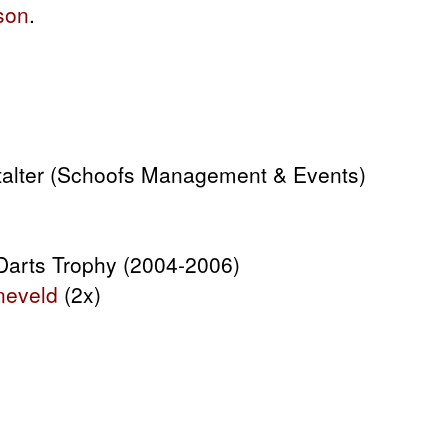
son
.
talter (Schoofs Management & Events)
Darts Trophy (2004-2006)
neveld
(2x)