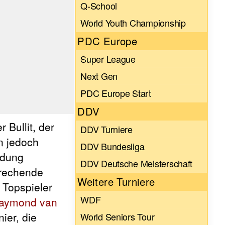
Q-School
World Youth Championship
PDC Europe
Super League
Next Gen
PDC Europe Start
DDV
 Bullit, der
DDV Turniere
n jedoch
DDV Bundesliga
idung
DDV Deutsche Meisterschaft
prechende
Weitere Turniere
 Topspieler
WDF
aymond van
ier, die
World Seniors Tour