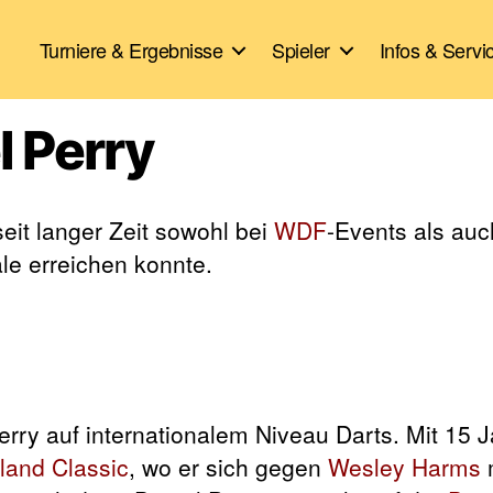
Turniere & Ergebnisse
Spieler
Infos & Servi
l Perry
eit langer Zeit sowohl bei
WDF
-Events als auc
le erreichen konnte.
erry auf internationalem Niveau Darts. Mit 15 
land Classic
, wo er sich gegen
Wesley Harms
m