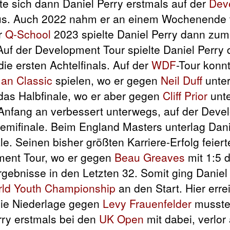
e sich dann Daniel Perry erstmals auf der
Dev
l aus. Auch 2022 nahm er an einem Wochenende t
er
Q-School
2023 spielte Daniel Perry dann zum
. Auf der Development Tour spielte Daniel Perr
die ersten Achtelfinals. Auf der
WDF
-Tour konn
Man Classic
spielen, wo er gegen
Neil Duff
unter
das Halbfinale, wo er aber gegen
Cliff Prior
unte
Anfang an verbessert unterwegs, auf der Deve
 Semifinale. Beim England Masters unterlag Dani
ale. Seinen bisher größten Karriere-Erfolg feiert
ment Tour, wo er gegen
Beau Greaves
mit 1:5 
Ergebnisse in den Letzten 32. Somit ging Daniel
ld Youth Championship
an den Start. Hier erre
 die Niederlage gegen
Levy Frauenfelder
musste 
rry erstmals bei den
UK Open
mit dabei, verlor