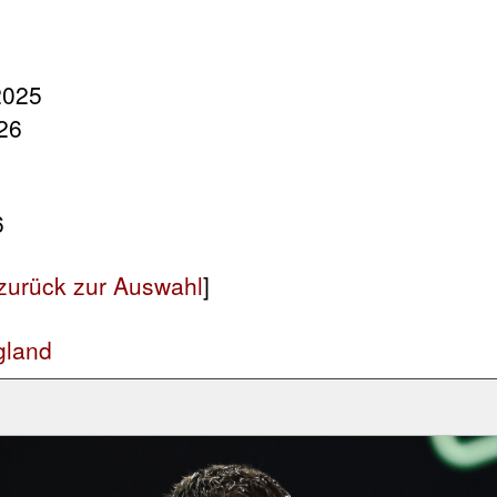
2025
26
6
zurück zur Auswahl
]
gland