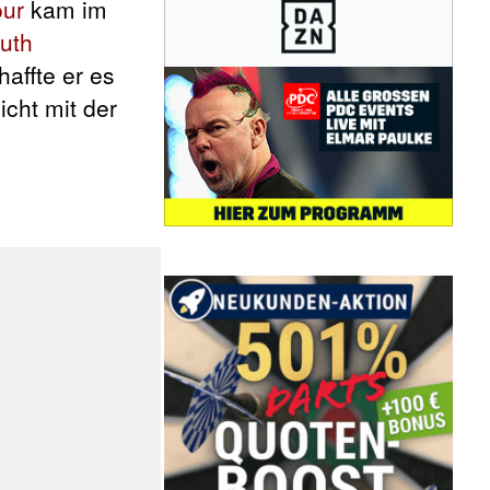
our
kam im
uth
affte er es
icht mit der