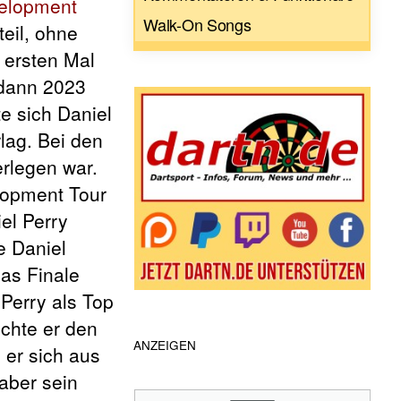
elopment
Walk-On Songs
eil, ohne
 ersten Mal
y dann 2023
te sich Daniel
lag. Bei den
rlegen war.
lopment Tour
el Perry
e Daniel
das Finale
 Perry als Top
ichte er den
ANZEIGEN
er sich aus
 aber sein