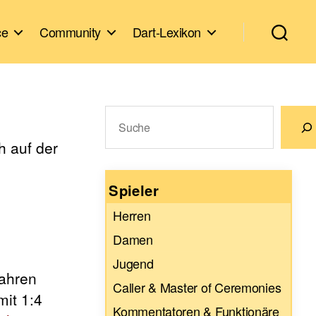
ce
Community
Dart-Lexikon
Suchen
h auf der
Wenn die Ergebnisse der automatische
Spieler
Herren
Damen
Jugend
Jahren
Caller & Master of Ceremonies
it 1:4
Kommentatoren & Funktionäre