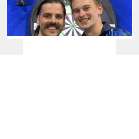
RDL Open: Pietreczko macht Triple perfekt