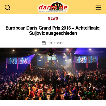
Dartn.de
Kategorien
NEWS
European Darts Grand Prix 2016 – Achtelfinale:
Suljovic ausgeschieden
18.09.2016
Veröffentlichungsdatum