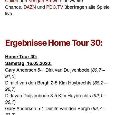
Cullen
und
Keegan Brown
eine zweite
Chance.
DAZN
und
PDC.TV
übertragen alle Spiele
live.
Ergebnisse Home Tour 30:
Home Tour 30:
Samstag, 16.05.2020:
Gary Anderson 5-1 Dirk van Duijvenbode (
89,7 –
)
91,0
Dimitri van den Bergh 2-5 Kim Huybrechts (
88,2 –
)
96,7
Dirk van Duijvenbode 3-5 Kim Huybrechts (
92,1 –
)
90,1
Gary Anderson 5-1 Dimitri van den Bergh (
92,7 –
)
83,7