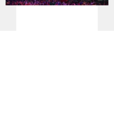
Ticketinfos + Sessionplan Dart-WM 2026