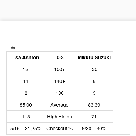
Lisa Ashton
0-3
Mikuru Suzuki
15
100+
20
11
140+
8
2
180
3
85,00
Average
83,39
118
High Finish
71
5/16 – 31,25%
Checkout %
9/30 – 30%