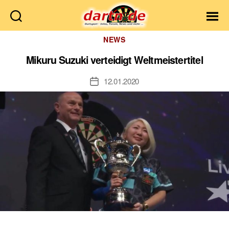
Dartn.de
Kategorien
NEWS
Mikuru Suzuki verteidigt Weltmeistertitel
12.01.2020
Veröffentlichungsdatum