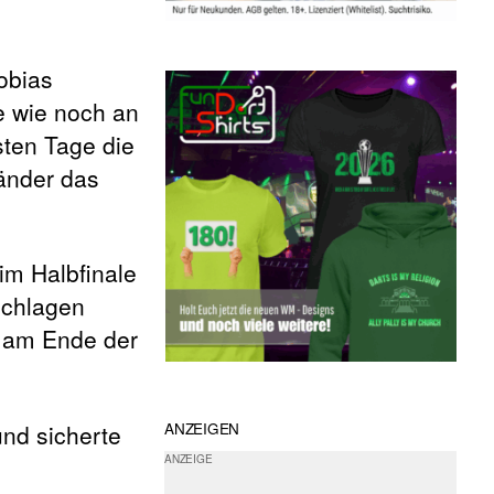
obias
e wie noch an
ten Tage die
länder das
 im Halbfinale
schlagen
 am Ende der
und sicherte
ANZEIGEN