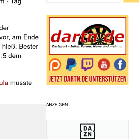
Wenn die Ergebnisse der automatische
 der
uvor, am Ende
k
hieß. Bester
 1:5 dem
ula
musste
ANZEIGEN