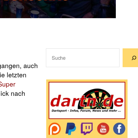
Suchen
angen, auch
Wenn die Ergebnisse der automatische
e letzten
Super
lick nach