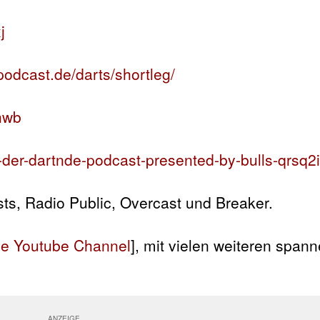
j
podcast.de/darts/shortleg/
7hwb
eg-der-dartnde-podcast-presented-by-bulls-qrsq2
s, Radio Public, Overcast und Breaker.
de Youtube Channel
], mit vielen weiteren span