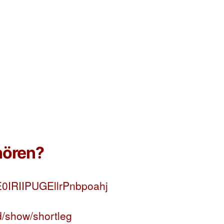
hören?
3E0IRIIPUGEllrPnbpoahj
od/show/shortleg