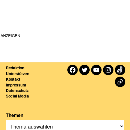
ANZEIGEN
Redaktion
Facebook
Twitter
Youtube
Instagra
TikT
Unterstützen
Kontakt
Dart
Impressum
Datenschutz
For
Social Media
Themen