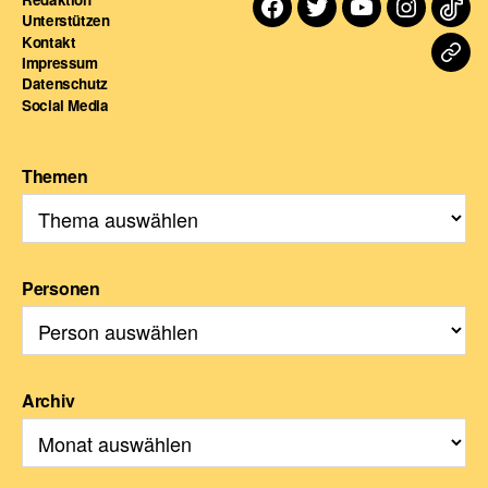
Facebook
Twitter
Youtube
Instagra
TikT
Unterstützen
Kontakt
Dart
Impressum
Datenschutz
For
Social Media
Themen
Personen
Archiv