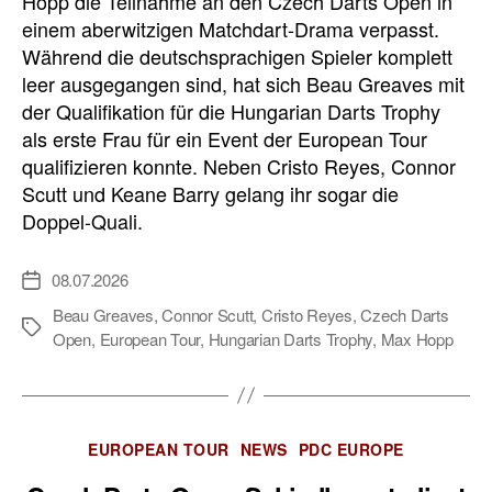
Hopp die Teilnahme an den Czech Darts Open in
einem aberwitzigen Matchdart-Drama verpasst.
Während die deutschsprachigen Spieler komplett
leer ausgegangen sind, hat sich Beau Greaves mit
der Qualifikation für die Hungarian Darts Trophy
als erste Frau für ein Event der European Tour
qualifizieren konnte. Neben Cristo Reyes, Connor
Scutt und Keane Barry gelang ihr sogar die
Doppel-Quali.
08.07.2026
Veröffentlichungsdatum
Beau Greaves
,
Connor Scutt
,
Cristo Reyes
,
Czech Darts
Schlagwörter
Open
,
European Tour
,
Hungarian Darts Trophy
,
Max Hopp
Kategorien
EUROPEAN TOUR
NEWS
PDC EUROPE