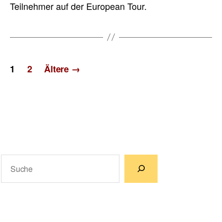
Teilnehmer auf der European Tour.
Seitennummerierung
1
2
Ältere
→
der
Beiträge
Suchen
Wenn die Ergebnisse der automatischen Vervollständigun