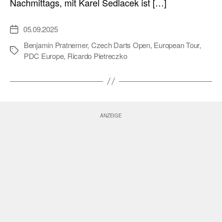
Nachmittags, mit Karel Sedlacek ist […]
05.09.2025
Veröffentlichungsdatum
Benjamin Pratnemer
,
Czech Darts Open
,
European Tour
,
Schlagwörter
PDC Europe
,
Ricardo Pietreczko