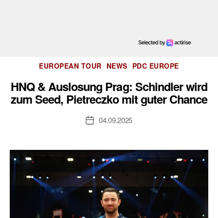
Kategorien
EUROPEAN TOUR
NEWS
PDC EUROPE
HNQ & Auslosung Prag: Schindler wird
zum Seed, Pietreczko mit guter Chance
04.09.2025
Veröffentlichungsdatum