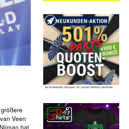
e größere
 van Veen
Nijman hat