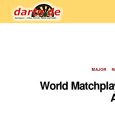
Dartn.de
MAJOR
N
World Matchpla
A