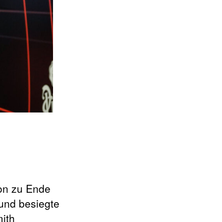
ion zu Ende
und besiegte
ith