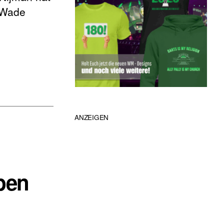
s Wade
ANZEIGEN
pen