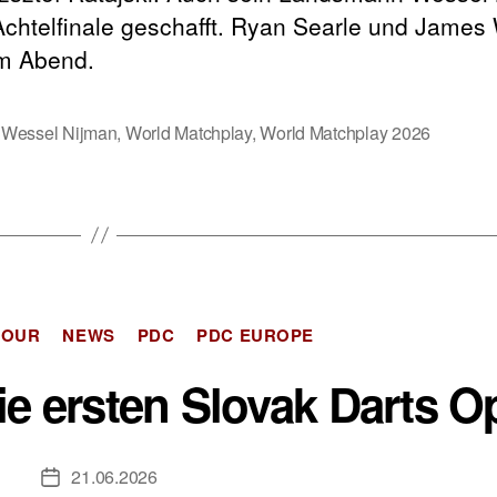
 Achtelfinale geschafft. Ryan Searle und Jame
om Abend.
,
Wessel Nijman
,
World Matchplay
,
World Matchplay 2026
Kategorien
TOUR
NEWS
PDC
PDC EUROPE
ie ersten Slovak Darts O
21.06.2026
Veröffentlichungsdatum