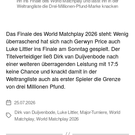
ihn ins Finale des World Matchplay und lässt ihn in der
Weltrangliste die Drei-Millionen-Pfund-Marke knacken
Das Finale des World Matchplay 2026 steht: Wenig
überraschend hat sich nach Gerwyn Price auch
Luke Littler ins Finale am Sonntag gespielt. Der
Titelverteidiger ließ Dirk van Duijvenbode nach
einer weiteren überragenden Leistung mit 17:5
keine Chance und knackt damit in der
Weltrangliste auch als erster Spieler die Grenze
von drei Millionen Pfund.
25.07.2026
Veröffentlichungsdatum
Dirk van Duijvenbode
,
Luke Littler
,
Major-Turniere
,
World
Schlagwörter
Matchplay
,
World Matchplay 2026