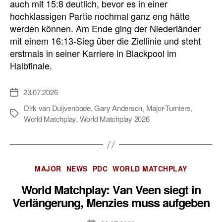
auch mit 15:8 deutlich, bevor es in einer
hochklassigen Partie nochmal ganz eng hätte
werden können. Am Ende ging der Niederländer
mit einem 16:13-Sieg über die Ziellinie und steht
erstmals in seiner Karriere in Blackpool im
Halbfinale.
23.07.2026
Veröffentlichungsdatum
Dirk van Duijvenbode
,
Gary Anderson
,
Major-Turniere
,
Schlagwörter
World Matchplay
,
World Matchplay 2026
Kategorien
MAJOR
NEWS
PDC
WORLD MATCHPLAY
World Matchplay: Van Veen siegt in
Verlängerung, Menzies muss aufgeben