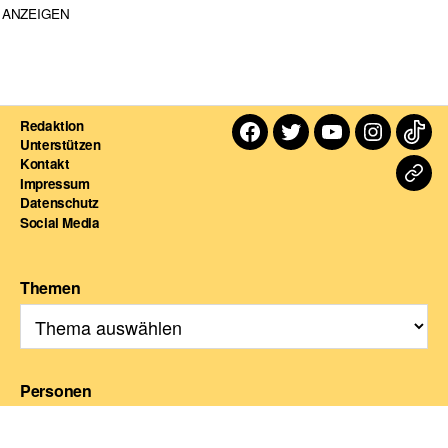
ANZEIGEN
Redaktion
Facebook
Twitter
Youtube
Instagra
TikT
Unterstützen
Kontakt
Dart
Impressum
Datenschutz
For
Social Media
Themen
Personen