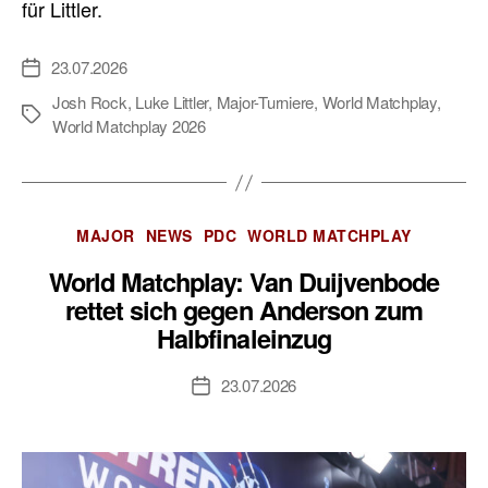
für Littler.
23.07.2026
Veröffentlichungsdatum
Josh Rock
,
Luke Littler
,
Major-Turniere
,
World Matchplay
,
Schlagwörter
World Matchplay 2026
Kategorien
MAJOR
NEWS
PDC
WORLD MATCHPLAY
World Matchplay: Van Duijvenbode
rettet sich gegen Anderson zum
Halbfinaleinzug
23.07.2026
Veröffentlichungsdatum