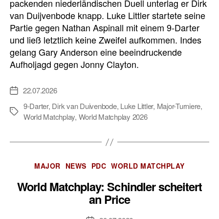
packenden niederländischen Duell unterlag er Dirk
van Duijvenbode knapp. Luke Littler startete seine
Partie gegen Nathan Aspinall mit einem 9-Darter
und ließ letztlich keine Zweifel aufkommen. Indes
gelang Gary Anderson eine beeindruckende
Aufholjagd gegen Jonny Clayton.
22.07.2026
Veröffentlichungsdatum
9-Darter
,
Dirk van Duivenbode
,
Luke Littler
,
Major-Turniere
,
Schlagwörter
World Matchplay
,
World Matchplay 2026
Kategorien
MAJOR
NEWS
PDC
WORLD MATCHPLAY
World Matchplay: Schindler scheitert
an Price