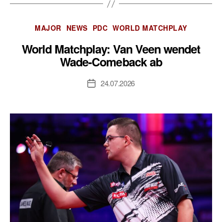
Kategorien
MAJOR
NEWS
PDC
WORLD MATCHPLAY
World Matchplay: Van Veen wendet
Wade-Comeback ab
24.07.2026
Veröffentlichungsdatum