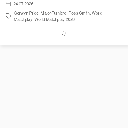
24.07.2026
Veröffentlichungsdatum
Gerwyn Price
,
Major-Turniere
,
Ross Smith
,
World
Schlagwörter
Matchplay
,
World Matchplay 2026