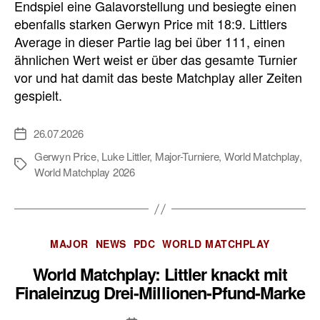
Endspiel eine Galavorstellung und besiegte einen
ebenfalls starken Gerwyn Price mit 18:9. Littlers
Average in dieser Partie lag bei über 111, einen
ähnlichen Wert weist er über das gesamte Turnier
vor und hat damit das beste Matchplay aller Zeiten
gespielt.
26.07.2026
Veröffentlichungsdatum
Gerwyn Price
,
Luke Littler
,
Major-Turniere
,
World Matchplay
,
Schlagwörter
World Matchplay 2026
Kategorien
MAJOR
NEWS
PDC
WORLD MATCHPLAY
World Matchplay: Littler knackt mit
Finaleinzug Drei-Millionen-Pfund-Marke